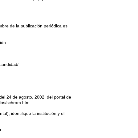
mbre de la publicación periódica es
ión.
ecundidad/
del 24 de agosto, 2002, del portal de
culos/schram.htm
), identifique la institución y el
s