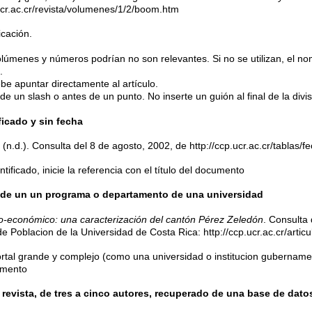
ucr.ac.cr/revista/volumenes/1/2/boom.htm
icación.
volúmenes y números podrían no son relevantes. Si no se utilizan, el no
.
be apuntar directamente al artículo.
e un slash o antes de un punto. No inserte un guión al final de la divis
ficado y sin fecha
. (n.d.). Consulta del 8 de agosto, 2002, de http://ccp.ucr.ac.cr/tablas/f
tificado, inicie la referencia con el título del documento
 de un un programa o departamento de una universidad
io-económico: una caracterización del cantón Pérez Zeledón
. Consulta 
e Poblacion de la Universidad de Costa Rica: http://ccp.ucr.ac.cr/arti
tal grande y complejo (como una universidad o institucion gubernamental
umento
 revista, de tres a cinco autores, recuperado de una base de dato