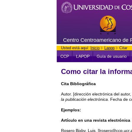
Centro Centroamericano de 
Usted está aquí:
Inicio
Lapop
Citar
CCP
LAPOP
Guía de usuario
Como citar la infor
Cita Bibliográfica
Autor. [dirección electrónica del autor
la publicación electrónica
. Fecha de c
Ejemplos:
Artículo en una revista electrónica
Rosero Bixby, Luis. [lrosero@ccp.ucr.